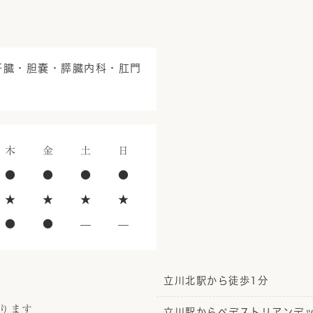
肝臓・胆嚢・膵臓内科・肛門
木
金
土
日
●
●
●
●
★
★
★
★
●
●
—
—
立川北駅から徒歩1分
ります
立川駅からペデストリアンデッ