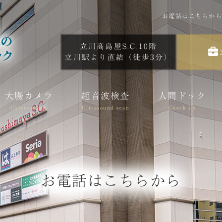
お電話はこちらから
立川髙島屋S.C.10階
立川駅より直結（徒歩3分）
大腸カメラ
超音波検査
人間ドック
Colonoscopy
Ultrasound scan
Check up
お電話はこちらから