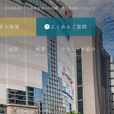
｜立川髙島屋S.C.大腸胃食道の内視鏡・消化器内科クリニック
求人情報
よくあるご質問
症状
疾患
クリニック紹介
Symptom
Disease
Clinic