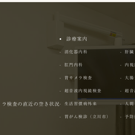
診療案内
消化器内科
肝臓
肛門内科
内視
胃カメラ検査
大腸
超音波内視鏡検査
超音
メラ検査の直近の空き状況
生活習慣病外来
人間
胃がん検診（立川市）
予防