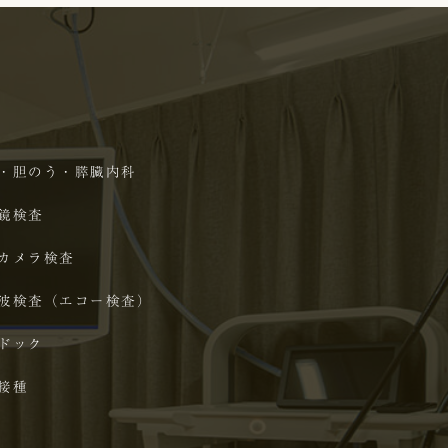
・胆のう・膵臓内科
鏡検査
カメラ検査
波検査（エコー検査）
ドック
接種