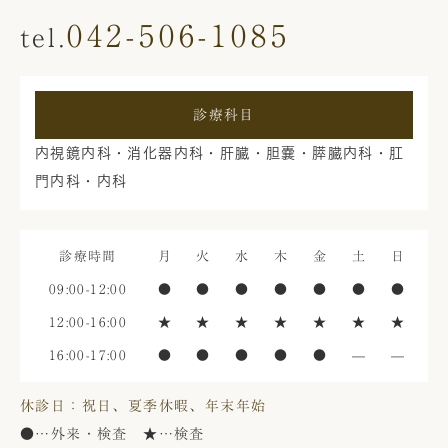
042-506-1085
診療科目
内視鏡内科・消化器内科・肝臓・胆嚢・膵臓内科・肛
門内科・内科
診療時間
月
火
水
木
金
土
日
09:00-12:00
●
●
●
●
●
●
●
12:00-16:00
★
★
★
★
★
★
★
16:00-17:00
●
●
●
●
●
—
—
休診日：祝日、夏季休暇、年末年始
●
…外来・検査
★
…検査