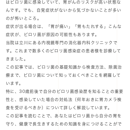
はピロリ菌に感染していて、胃がんのリスクが高い状態な
んです。でも、自覚症状がないから気づかないことが多い
のが怖いところ。
症状が出る場合は、「胃が痛い」「胃もたれする」こんな
症状が、ピロリ菌が原因の可能性もあります。
当院は立川にある内視鏡専門の消化器内科クリニックで
す。これまで数多くのピロリ菌感染症の患者様を診療して
きました。
この記事では、ピロリ菌の基礎知識から検査方法、除菌治
療まで、ピロリ菌について知っておくべきことを網羅して
います。
特に、30歳前後で自分のピロリ菌感染歴を知ることの重要
性と、感染していた場合の対処法（何年おきに胃カメラ検
査を受けるべきか）について詳しく解説しています。
この記事を読むことで、あなたはピロリ菌から自分の胃を
守り、健康で長生きするための知識を身につけることがで