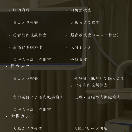
肛門内科
内視鏡検査
胃カメラ検査
大腸カメラ検査
超音波内視鏡検査
超音波検査（エコー検査）
生活習慣病外来
人間ドック
胃がん検診（立川市）
予防接種
胃カメラ
胃カメラ検査
鎮静剤（麻酔）で眠ったま
まできる内視鏡検査
女性医師による内視鏡検査
土曜・日曜の内視鏡検査
胃がん検診（立川市）
大腸カメラ
大腸カメラ検査
大腸ポリープ切除