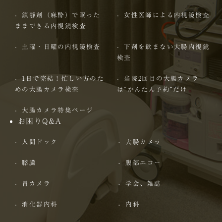
鎮静剤（麻酔）で眠った
女性医師による内視鏡検査
ままできる内視鏡検査
土曜・日曜の内視鏡検査
下剤を飲まない大腸内視鏡
検査
1日で完結！忙しい方のた
当院2回目の大腸カメラ
めの大腸カメラ検査
は“かんたん予約”だけ
大腸カメラ特集ページ
お困りQ&A
人間ドック
大腸カメラ
膵臓
腹部エコー
胃カメラ
学会、雑誌
消化器内科
内科