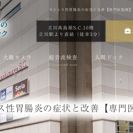
ストレス性胃腸炎の症状と改善【専門医監修】
立川髙島屋S.C.10階
立川駅より直結（徒歩3分）
大腸カメラ
超音波検査
人間ドック
Colonoscopy
Ultrasound scan
Check up
ス性胃腸炎の症状と改善【専門