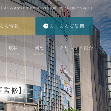
｜立川髙島屋S.C.大腸胃食道の内視鏡・消化器内科クリニック
求人情報
よくあるご質問
症状
疾患
クリニック紹介
Symptom
Disease
Clinic
医監修】