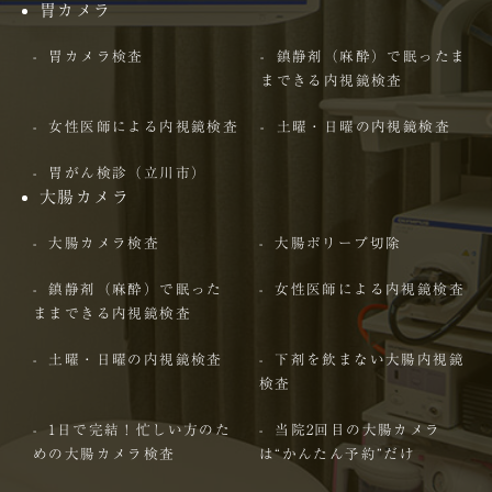
胃カメラ
胃カメラ検査
鎮静剤（麻酔）で眠ったま
まできる内視鏡検査
女性医師による内視鏡検査
土曜・日曜の内視鏡検査
胃がん検診（立川市）
大腸カメラ
大腸カメラ検査
大腸ポリープ切除
鎮静剤（麻酔）で眠った
女性医師による内視鏡検査
ままできる内視鏡検査
土曜・日曜の内視鏡検査
下剤を飲まない大腸内視鏡
検査
1日で完結！忙しい方のた
当院2回目の大腸カメラ
めの大腸カメラ検査
は“かんたん予約”だけ