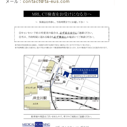
メール：
contact@ta-eus.com