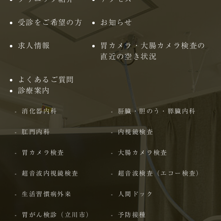
受診をご希望の方
お知らせ
求人情報
胃カメラ・大腸カメラ検査の
直近の空き状況
よくあるご質問
診療案内
消化器内科
肝臓・胆のう・膵臓内科
肛門内科
内視鏡検査
胃カメラ検査
大腸カメラ検査
超音波内視鏡検査
超音波検査（エコー検査）
生活習慣病外来
人間ドック
胃がん検診（立川市）
予防接種