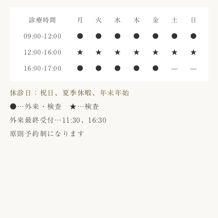
診療時間
月
火
水
木
金
土
日
09:00-12:00
●
●
●
●
●
●
●
12:00-16:00
★
★
★
★
★
★
★
16:00-17:00
●
●
●
●
●
—
—
休診日：祝日、夏季休暇、年末年始
●
…外来・検査
★
…検査
外来最終受付…11:30、16:30
原則予約制になります