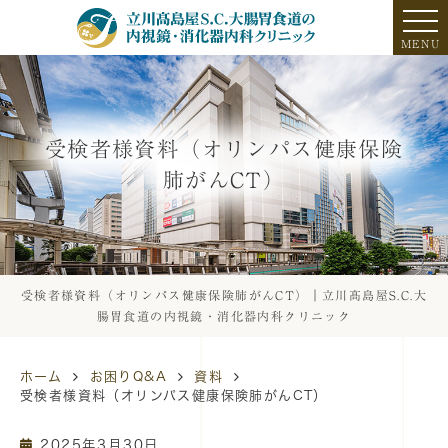
MENU
受検者様資料（オリンパス健康保険
肺がんCT）
受検者様資料（オリンパス健康保険肺がんCT）｜立川髙島屋S.C.大
腸胃食道の内視鏡・消化器内科クリニック
ホーム
お困りQ&A
資料
受検者様資料（オリンパス健康保険肺がんCT）
2025年3月30日