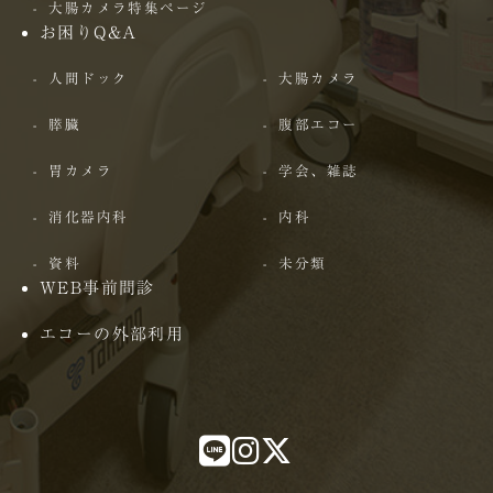
大腸カメラ特集ページ
お困りQ&A
人間ドック
大腸カメラ
膵臓
腹部エコー
胃カメラ
学会、雑誌
消化器内科
内科
資料
未分類
WEB事前問診
エコーの外部利用