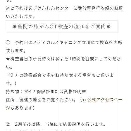
す。
※
ご予約後必ずけんしんセンターに受診票発行依頼をお願
いいたします。
※当院の肺がんCT検査の流れをご案内※
①
予約日
に
メディカルスキャニング立川
にて検査を実施
致します。
★検査当日の所要時間はおよそ1時間を目安にしてくださ
い。
（先方の診療都合で多少お待たせする場合もございま
す。）
持ち物：マイナ保険証または資格証明書
住所：後述の地図をご覧ください。（
>>公式アクセスペー
ジ
もあります）
②
2週間後以降
、
当院
にて結果説明を行います。