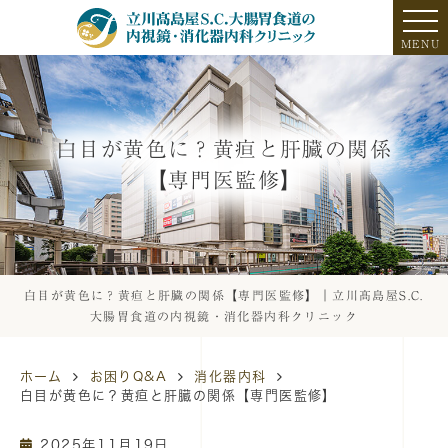
MENU
白目が黄色に？黄疸と肝臓の関係
【専門医監修】
白目が黄色に？黄疸と肝臓の関係【専門医監修】｜立川髙島屋S.C.
大腸胃食道の内視鏡・消化器内科クリニック
ホーム
お困りQ&A
消化器内科
白目が黄色に？黄疸と肝臓の関係【専門医監修】
2025年11月19日