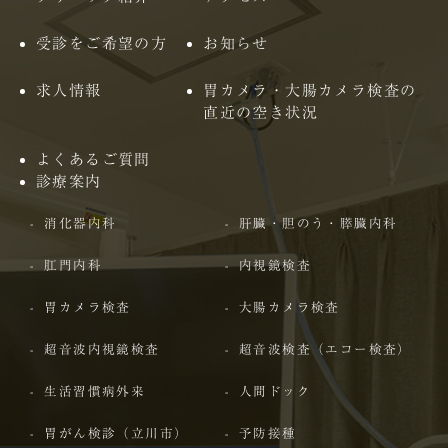
受診をご希望の方
お知らせ
求人情報
胃カメラ・大腸カメラ検査の
直近の空き状況
よくあるご質問
診療案内
消化器内科
肝臓・胆のう・膵臓内科
肛門内科
内視鏡検査
胃カメラ検査
大腸カメラ検査
超音波内視鏡検査
超音波検査（エコー検査）
生活習慣病外来
人間ドック
胃がん検診（立川市）
予防接種