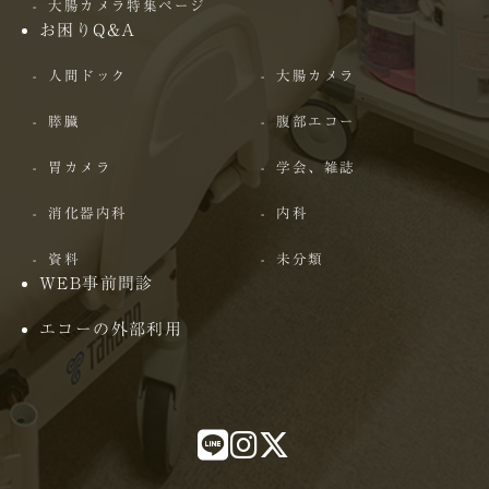
大腸カメラ特集ページ
お困りQ&A
人間ドック
大腸カメラ
膵臓
腹部エコー
胃カメラ
学会、雑誌
消化器内科
内科
資料
未分類
WEB事前問診
エコーの外部利用