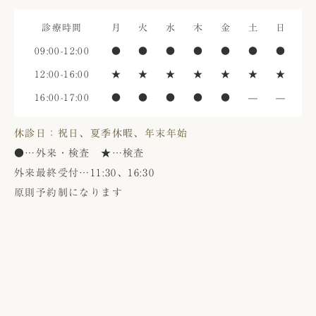
診療時間
月
火
水
木
金
土
日
09:00-12:00
●
●
●
●
●
●
●
12:00-16:00
★
★
★
★
★
★
★
16:00-17:00
●
●
●
●
●
—
—
休診日：祝日、夏季休暇、年末年始
●
…外来・検査
★
…検査
外来最終受付…11:30、16:30
原則予約制になります