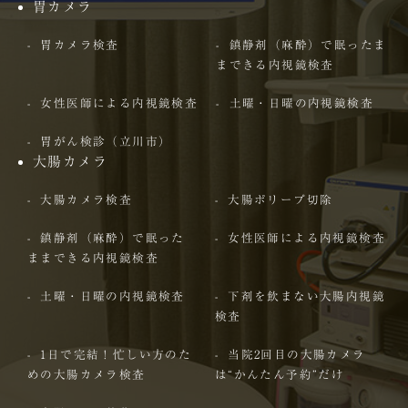
胃カメラ
胃カメラ検査
鎮静剤（麻酔）で眠ったま
まできる内視鏡検査
女性医師による内視鏡検査
土曜・日曜の内視鏡検査
胃がん検診（立川市）
大腸カメラ
大腸カメラ検査
大腸ポリープ切除
鎮静剤（麻酔）で眠った
女性医師による内視鏡検査
ままできる内視鏡検査
土曜・日曜の内視鏡検査
下剤を飲まない大腸内視鏡
検査
1日で完結！忙しい方のた
当院2回目の大腸カメラ
めの大腸カメラ検査
は“かんたん予約”だけ