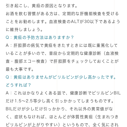
引き起こし、黄疸の原因となります。
お酒を飲む習慣がある方は、定期的な肝機能検査を受ける
ことをお勧めします。血液検査のALTが30以下であるよう
に維持しましょう。
Q：黄疸の予防方法はありますか？
A：肝胆膵の病気で黄疸をきたすときには既に重篤化して
いることが多いので、普段から定期的な健康診断（血液検
査・腹部エコー検査）で肝胆膵をチェックしておくことが
最も大事です。
Q：黄疸はありませんがビリルビンが少し高かったです。
どうすれば？
A：これはかなりよくある話で、健康診断でビリルビンBIL
だけ1.5～2.5等少し高く引っかかってしまうものです。
BILだけが少しだけ引っかかり、それ以外の異常値がな
く、症状もなければ、ほとんどが体質性黄疸（生まれつき
ビリルビンが上がりやすい）というもので、全く気にされ